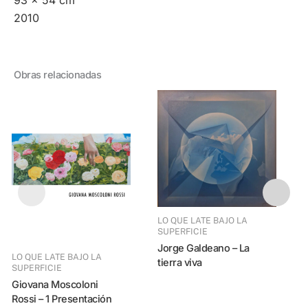
2010
Obras relacionadas
LO QUE LATE BAJO LA
LO QUE LATE BAJO LA
SUPERFICIE
Jorge Galdeano – La
Jorge Galdeano 
LO QUE LATE BAJO LA
tierra viva
P
SUPERFICIE
C
Giovana Moscoloni
Rossi – 1 Presentación