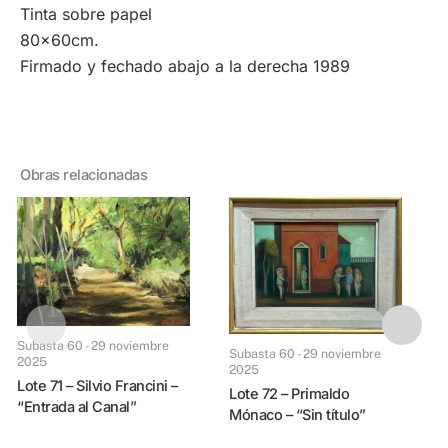
Tinta sobre papel
80x60cm.
Firmado y fechado abajo a la derecha 1989
Obras relacionadas
Subasta 60 - 29 noviem
Subasta 60 - 29 noviembre
Subasta 60 - 29 noviembre
2025
2025
Lote 74 – Leónida
Lote 71 – Silvio Francini –
G
Lote 72 – Primaldo
“Entrada al Canal”
Mónaco – “Sin título”