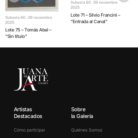
Subasta 60 - 29 noviembre
Subasta 60 - 29 noviem
2025
Lote 71 – Silvio Francini –
Lote 72 – Primald
Subasta 60 - 29 noviembre
“Entrada al Canal”
2025
M
Lote 75 – Tomás Abal –
“Sin título”
Artistas
Sobre
Destacados
la Galería
Cómo participar
Quiénes Somos