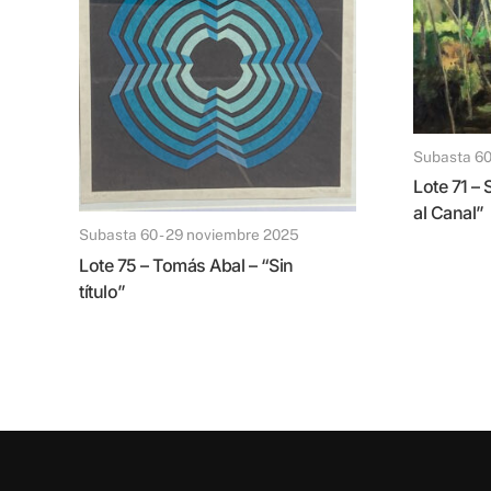
Subasta 6
Lote 71 – Silvio Francini – “Entrada
al Canal”
Subasta 60 - 29 noviembre 2025
Lote 75 – Tomás Abal – “Sin
título”