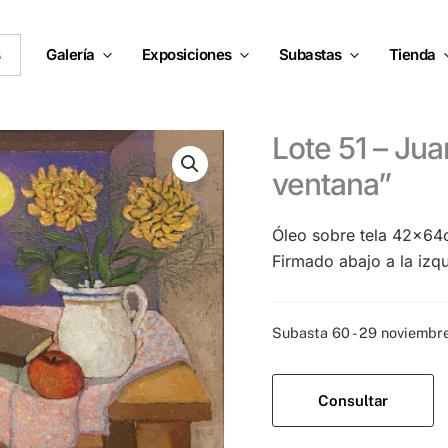
s
Galería
Exposiciones
Subastas
Tienda
Lote 51 – Juana Elena Diz – “Mujer en la
ventana”
Óleo sobre tela 42x64
Firmado abajo a la izq
Categoría:
Subasta 60 - 29 noviemb
Consultar