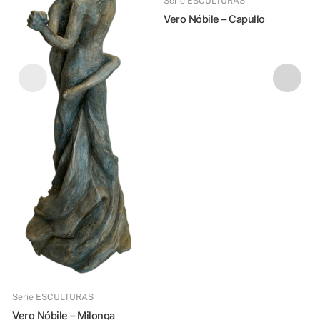
Serie ESCULTURAS
Vero Nóbile – Capullo
Vero Nóbile
I
Serie ESCULTURAS
Vero Nóbile – Milonga