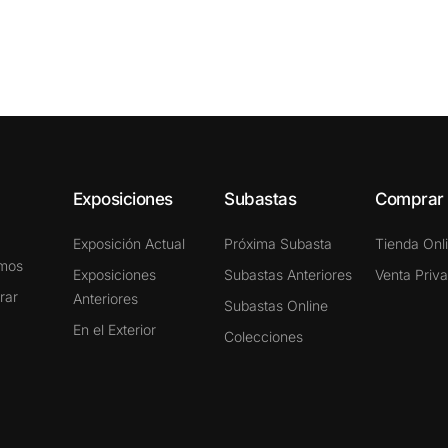
Exposiciones
Subastas
Comprar
Exposición Actual
Próxima Subasta
Tienda Onl
omos
Exposiciones
Subastas Anteriores
Venta Priv
rar
Anteriores
Subastas Online
En el Exterior
Colecciones