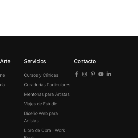
 Arte
Servicios
Contacto
ine
Cursos y Clínicas
ada
Curadurías Particulares
Mentorías para Artistas
Viajes de Estudio
Diseño Web para
Artistas
Libro de Obra | Work
Book